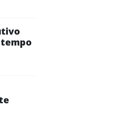
utivo
e tempo
te